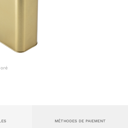
doré
Boîte rec
LES
MÉTHODES DE PAIEMENT